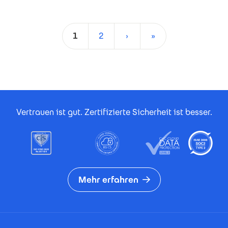
Seitennummerierung
1
2
›
»
Aktuelle Seite
Seite
Nächste Seite
Letzte Seite
Footer Certificates
Vertrauen ist gut. Zertifizierte Sicherheit ist besser.
Mehr erfahren
Footer