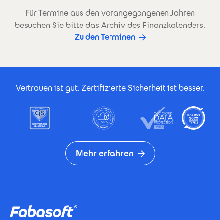
Für Termine aus den vorangegangenen Jahren
besuchen Sie bitte das Archiv des Finanzkalenders.
Zu den Terminen
Footer Certificates
Vertrauen ist gut. Zertifizierte Sicherheit ist besser.
Mehr erfahren
Footer